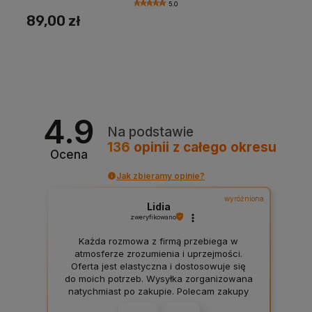
5.0
89,00 zł
4.9
Na podstawie
136
opinii
z całego okresu
Ocena
Jak zbieramy opinie?
wyróżniona
Lidia
zweryfikowano
Każda rozmowa z firmą przebiega w
atmosferze zrozumienia i uprzejmości.
Oferta jest elastyczna i dostosowuje się
do moich potrzeb. Wysyłka zorganizowana
natychmiast po zakupie. Polecam zakupy
w tym sklepie każdemu klientowi.