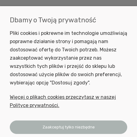
Dbamy o Twoją prywatność
KONTAKT
Pliki cookies i pokrewne im technologie umożliwiają
INFORMACJE
poprawne działanie strony i pomagają nam
SKLEP
dostosować ofertę do Twoich potrzeb. Możesz
zaakceptować wykorzystanie przez nas
NEWSLETTER
wszystkich tych plików i przejść do sklepu lub
Podaj swój adres e-mail, jeżeli chcesz otrzymywać informacje o
dostosować użycie plików do swoich preferencji,
nowościach i promocjach.
wybierając opcję "Dostosuj zgody".
Więcej o plikach cookies przeczytasz w naszej
Polityce prywatności.
Zaakceptuj tylko niezbędne
Wyrażam zgodę na otrzymywanie newslettera z inspiracjami,