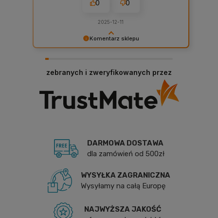
0
0
2025-12-11
Komentarz sklepu
Cieszy nas Twoja miła opinia i zaufanie.
Jesteśmy wdzięczni za tak wspaniałych klientów
jak Ty. Z pozdrowieniami, obsługa sklepu.
zebranych i zweryfikowanych przez
DARMOWA DOSTAWA
dla zamówień od 500zł
WYSYŁKA ZAGRANICZNA
Wysyłamy na całą Europę
NAJWYŻSZA JAKOŚĆ