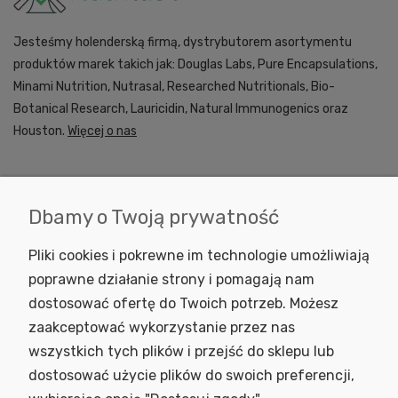
Jesteśmy holenderską firmą, dystrybutorem asortymentu
produktów marek takich jak: Douglas Labs, Pure Encapsulations,
Minami Nutrition, Nutrasal, Researched Nutritionals, Bio-
Botanical Research, Lauricidin, Natural Immunogenics oraz
Houston.
Więcej o nas
Dbamy o Twoją prywatność
KONTAKT
Pliki cookies i pokrewne im technologie umożliwiają
INFORMACJE
poprawne działanie strony i pomagają nam
dostosować ofertę do Twoich potrzeb. Możesz
SKLEP
zaakceptować wykorzystanie przez nas
NEWSLETTER
wszystkich tych plików i przejść do sklepu lub
Podaj swój adres e-mail, jeżeli chcesz otrzymywać informacje o
dostosować użycie plików do swoich preferencji,
nowościach i promocjach.