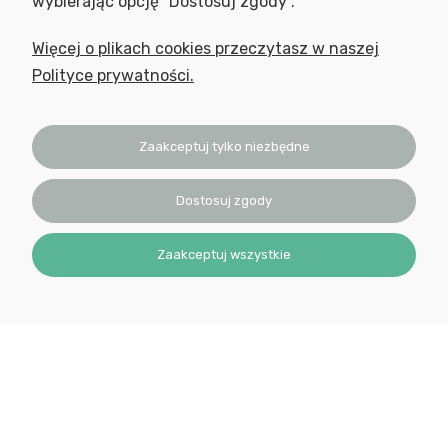
wybierając opcję "Dostosuj zgody".
Więcej o plikach cookies przeczytasz w naszej
Polityce prywatności.
Zaakceptuj tylko niezbędne
Wyrażam zgodę na otrzymywanie newslettera z inspiracjami,
nowościami i promocjami.
Dostosuj zgody
Zaakceptuj wszystkie
© 2023 Nutrilabo. Wszelkie prawa zastrzeżone.
Sklep internetowy Shoper Premium
Realizacja:
Increo Studio