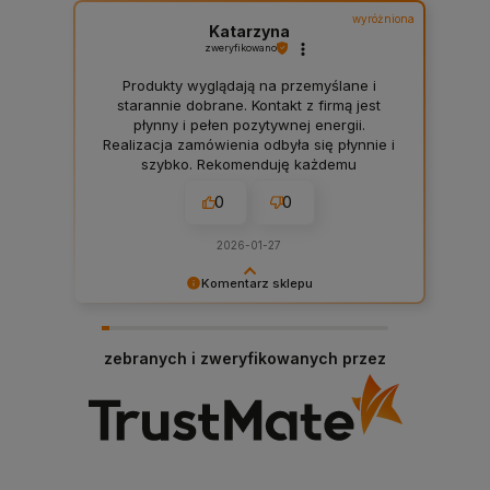
wyróżniona
Katarzyna
zweryfikowano
Produkty wyglądają na przemyślane i
starannie dobrane. Kontakt z firmą jest
płynny i pełen pozytywnej energii.
Realizacja zamówienia odbyła się płynnie i
szybko. Rekomenduję każdemu
0
0
2026-01-27
Komentarz sklepu
Dziękujemy bardzo za Twoją opinię! Twoja
recenzja wiele dla nas znaczy - dzięki niej
wiemy, że jesteśmy na właściwym torze :) Z
zebranych i zweryfikowanych przez
pozdrowieniami, obsługa sklepu.