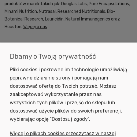
produktów marek takich jak: Douglas Labs, Pure Encapsulations,
Minami Nutrition, Nutrasal, Researched Nutritionals, Bio-
Botanical Research, Lauricidin, Natural Immunogenics oraz
Houston.
Więcej o nas
Dbamy o Twoją prywatność
KONTAKT
Pliki cookies i pokrewne im technologie umożliwiają
INFORMACJE
poprawne działanie strony i pomagają nam
dostosować ofertę do Twoich potrzeb. Możesz
SKLEP
zaakceptować wykorzystanie przez nas
NEWSLETTER
wszystkich tych plików i przejść do sklepu lub
Podaj swój adres e-mail, jeżeli chcesz otrzymywać informacje o
dostosować użycie plików do swoich preferencji,
nowościach i promocjach.
wybierając opcję "Dostosuj zgody".
Więcej o plikach cookies przeczytasz w naszej