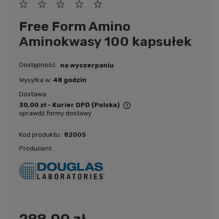
Free Form Amino
Aminokwasy 100 kapsułek
Dostępność:
na wyczerpaniu
Wysyłka w:
48 godzin
Dostawa:
30,00 zł
- Kurier DPD
(Polska)
sprawdź formy dostawy
Cena nie zawiera ewentualnych kosztów płatności
Kod produktu:
82005
Producent: