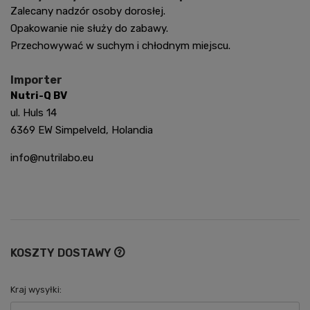
Zalecany nadzór osoby dorosłej.
Opakowanie nie służy do zabawy.
Przechowywać w suchym i chłodnym miejscu.
Importer
Nutri-Q BV
ul. Huls 14
6369 EW Simpelveld, Holandia
info@nutrilabo.eu
KOSZTY DOSTAWY
Cena nie zawiera ewentualnych kosztów płatności
Kraj wysyłki: