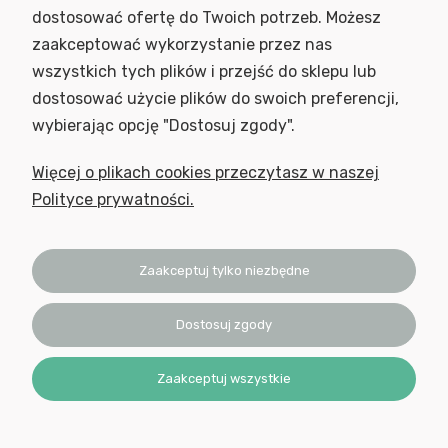
dostosować ofertę do Twoich potrzeb. Możesz
SKLEP
zaakceptować wykorzystanie przez nas
NEWSLETTER
wszystkich tych plików i przejść do sklepu lub
Podaj swój adres e-mail, jeżeli chcesz otrzymywać informacje o
dostosować użycie plików do swoich preferencji,
nowościach i promocjach.
wybierając opcję "Dostosuj zgody".
Więcej o plikach cookies przeczytasz w naszej
Polityce prywatności.
Zaakceptuj tylko niezbędne
Wyrażam zgodę na otrzymywanie newslettera z inspiracjami,
nowościami i promocjami.
Dostosuj zgody
Zaakceptuj wszystkie
© 2023 Nutrilabo. Wszelkie prawa zastrzeżone.
Sklep internetowy Shoper Premium
Realizacja:
Increo Studio