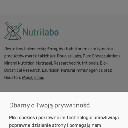
Jesteśmy holenderską firmą, dystrybutorem asortymentu
produktów marek takich jak: Douglas Labs, Pure Encapsulations,
Minami Nutrition, Nutrasal, Researched Nutritionals, Bio-
Botanical Research, Lauricidin, Natural Immunogenics oraz
Houston.
Więcej o nas
Dbamy o Twoją prywatność
KONTAKT
Pliki cookies i pokrewne im technologie umożliwiają
INFORMACJE
poprawne działanie strony i pomagają nam