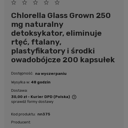
Chlorella Glass Grown 250
mg naturalny
detoksykator, eliminuje
rtęć, ftalany,
plastyfikatory i środki
owadobójcze 200 kapsułek
Dostępność:
na wyczerpaniu
Wysyłka w:
48 godzin
Dostawa:
30,00 zł
- Kurier DPD
(Polska)
sprawdź formy dostawy
Cena nie zawiera ewentualnych kosztów płatności
Kod produktu:
nn375
Producent: