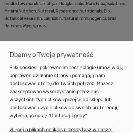
produktów marek takich jak: Douglas Labs, Pure Encapsulations,
Minami Nutrition, Nutrasal, Researched Nutritionals, Bio-
Botanical Research, Lauricidin, Natural Immunogenics oraz
Houston.
Więcej o nas
Dbamy o Twoją prywatność
KONTAKT
Pliki cookies i pokrewne im technologie umożliwiają
INFORMACJE
poprawne działanie strony i pomagają nam
dostosować ofertę do Twoich potrzeb. Możesz
SKLEP
zaakceptować wykorzystanie przez nas
NEWSLETTER
wszystkich tych plików i przejść do sklepu lub
Podaj swój adres e-mail, jeżeli chcesz otrzymywać informacje o
dostosować użycie plików do swoich preferencji,
nowościach i promocjach.
wybierając opcję "Dostosuj zgody".
Więcej o plikach cookies przeczytasz w naszej