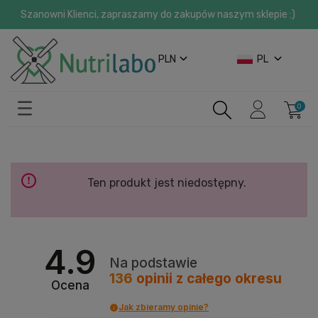
Szanowni Klienci, zapraszamy do zakupów naszym sklepie :)
PLN
PL
Ten produkt jest niedostępny.
4.9
Na podstawie
136
opinii
z całego okresu
Ocena
Jak zbieramy opinie?