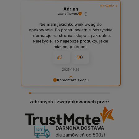
wyróżniona
Adrian
zweryfikowano
Nie mam jakichkolwiek uwag do
opakowania. Po prostu świetnie. Wszystkie
informacje na stronie sklepu są aktualne.
Należycie. To najlepsze produkty, jakie
miałem, polecam.
1
0
2025-11-26
Komentarz sklepu
Dziękujemy za miłe słowa! Doceniamy czas
poświęcony na podzielenie się z nami Twoim
doświadczeniem. Jesteśmy szczęśliwi, że mamy
zebranych i zweryfikowanych przez
takich klientów. Z pozdrowieniami, obsługa
sklepu.
DARMOWA DOSTAWA
dla zamówień od 500zł